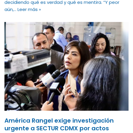
decidiendo qué es verdad y qué es mentira. “Y peor
aún,…
Leer más »
América Rangel exige investigación
urgente a SECTUR CDMX por actos