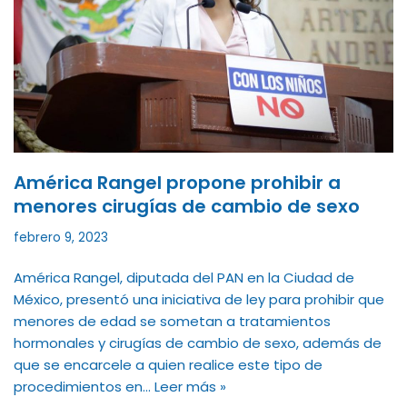
América Rangel propone prohibir a
menores cirugías de cambio de sexo
febrero 9, 2023
América Rangel, diputada del PAN en la Ciudad de
México, presentó una iniciativa de ley para prohibir que
menores de edad se sometan a tratamientos
hormonales y cirugías de cambio de sexo, además de
que se encarcele a quien realice este tipo de
procedimientos en…
Leer más »