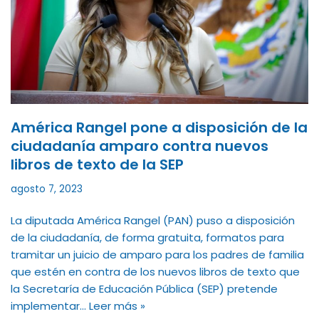
América Rangel pone a disposición de la
ciudadanía amparo contra nuevos
libros de texto de la SEP
agosto 7, 2023
La diputada América Rangel (PAN) puso a disposición
de la ciudadanía, de forma gratuita, formatos para
tramitar un juicio de amparo para los padres de familia
que estén en contra de los nuevos libros de texto que
la Secretaría de Educación Pública (SEP) pretende
implementar…
Leer más »