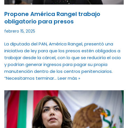
Propone América Rangel trabajo
obligatorio para presos
febrero 15, 2025
La diputada del PAN, América Rangel, presentó una
iniciativa de ley para que los presos estén obligados a
trabajar desde la cárcel, con lo que se reduciría el ocio
y podrían generar ingresos para pagar su propia
manutención dentro de los centros penitenciarios.
“Necesitamos terminar…
Leer más »